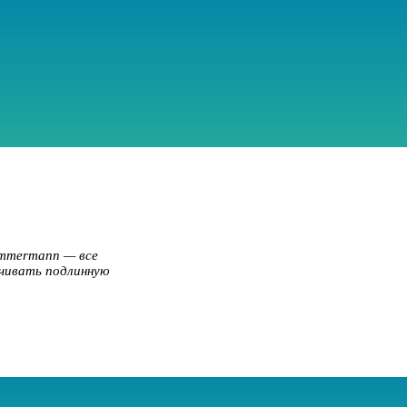
immermann — все
учивать подлинную