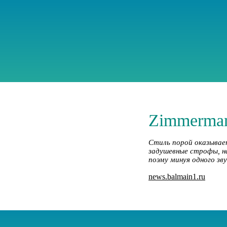
Zimmerman
Стиль порой оказывает
задушевные строфы, н
поэму минуя одного зву
news.balmain1.ru